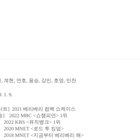
, 계현, 연호, 용승, 강민, 호영, 민찬
. 1. 9.
서트] 2021 베리베리 컴백 쇼케이스
송] 2022 MBC <쇼챔피언> 1위
22 KBS <뮤직뱅크> 1위
20 MNET <로드 투 킹덤>
18 MNET <지금부터 베리베리 해>