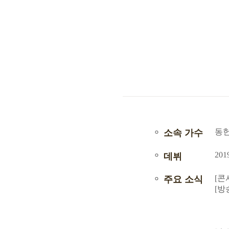
동헌
소속 가수
2019
데뷔
[콘
주요 소식
[방
20
20
20