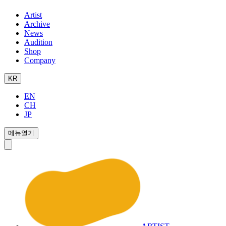
Artist
Archive
News
Audition
Shop
Company
KR
EN
CH
JP
메뉴열기